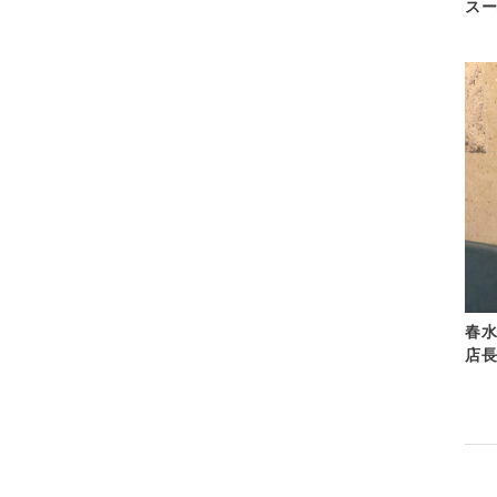
ス
春水
店長