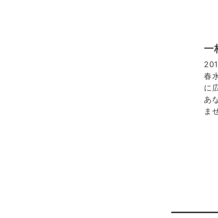
一
2
春
に
あ
ま